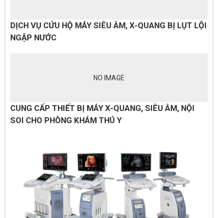
DỊCH VỤ CỨU HỘ MÁY SIÊU ÂM, X-QUANG BỊ LỤT LỘI
NGẬP NƯỚC
NO IMAGE
CUNG CẤP THIẾT BỊ MÁY X-QUANG, SIÊU ÂM, NỘI
SOI CHO PHÒNG KHÁM THÚ Y