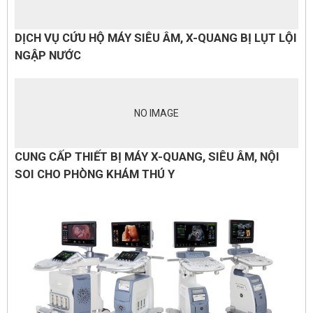
DỊCH VỤ CỨU HỘ MÁY SIÊU ÂM, X-QUANG BỊ LỤT LỘI
NGẬP NƯỚC
NO IMAGE
CUNG CẤP THIẾT BỊ MÁY X-QUANG, SIÊU ÂM, NỘI
SOI CHO PHÒNG KHÁM THÚ Y