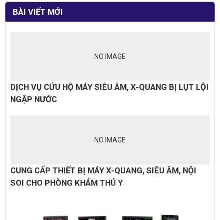
BÀI VIẾT MỚI
NO IMAGE
DỊCH VỤ CỨU HỘ MÁY SIÊU ÂM, X-QUANG BỊ LỤT LỘI
NGẬP NƯỚC
NO IMAGE
CUNG CẤP THIẾT BỊ MÁY X-QUANG, SIÊU ÂM, NỘI
SOI CHO PHÒNG KHÁM THÚ Y