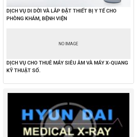
DỊCH VỤ DI DỜI VÀ LẮP ĐẶT THIẾT BỊ Y TẾ CHO
PHÒNG KHÁM, BỆNH VIỆN
NO IMAGE
DỊCH VỤ CHO THUÊ MÁY SIÊU ÂM VÀ MÁY X-QUANG
KỸ THUẬT SỐ.