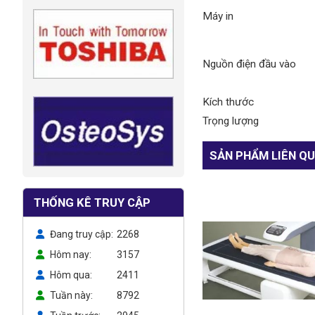
Máy in
Nguồn điện đầu vào
Kích thước
Trọng lượng
SẢN PHẨM LIÊN Q
THỐNG KÊ TRUY CẬP
Đang truy cập
2268
Hôm nay
3157
Hôm qua
2411
Tuần này
8792