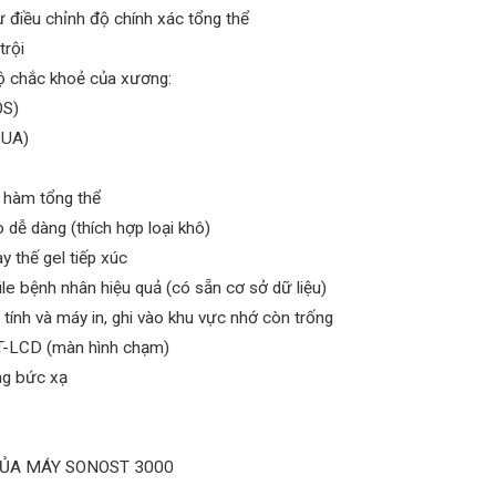
iều chỉnh độ chính xác tổng thể
rội
độ chắc khoẻ của xương:
OS)
BUA)
hàm tổng thể
ễ dàng (thích hợp loại khô)
thế gel tiếp xúc
e bệnh nhân hiệu quả (có sẵn cơ sở dữ liệu)
và máy in, ghi vào khu vực nhớ còn trống
LCD (màn hình chạm)
g bức xạ
CỦA MÁY SONOST 3000