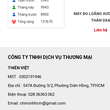
Tuần trước
2945
Tháng này
9943
MÁY ĐO LOÃNG XƯ
Tháng trước
8900
THÂN DX
Tổng cộng
137670
Liên hệ
CÔNG TY TNHH DỊCH VỤ THƯƠNG MẠI
THIÊN VIỆT
MST : 0302191946
Địa chỉ : 547A Đường 3/2, Phường Diên Hồng, TP.HCM
Điện thoại: 028.36363.062
Email: chiminhhcm@gmail.com