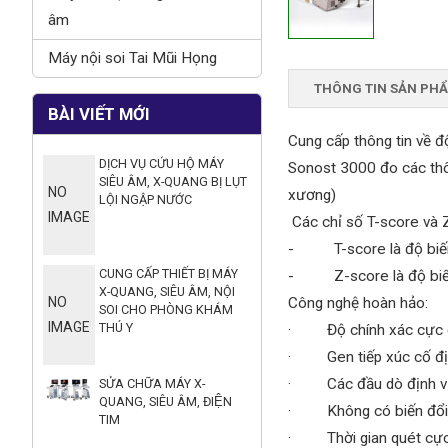
âm
Máy nội soi Tai Mũi Họng
THÔNG TIN SẢN PH
BÀI VIẾT MỚI
Cung cấp thông tin về 
DỊCH VỤ CỨU HỘ MÁY
Sonost 3000 đo các thô
SIÊU ÂM, X-QUANG BỊ LỤT
NO
xương)
LỘI NGẬP NƯỚC
IMAGE
Các chỉ số T-score và 
-
T-score là độ bi
CUNG CẤP THIẾT BỊ MÁY
-
Z-score là độ bi
X-QUANG, SIÊU ÂM, NỘI
Công nghệ hoàn hảo:
NO
SOI CHO PHÒNG KHÁM
IMAGE
THÚ Y
· Độ chính xác cực 
· Gen tiếp xúc cố đị
· Các đầu dò định vị
SỬA CHỮA MÁY X-
QUANG, SIÊU ÂM, ĐIỆN
· Không có biến đổi lặ
TIM
· Thời gian quét cực 