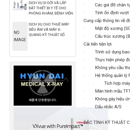
DỊCH VỤ DI DỜI VÀ LẮP
· Các giá đỡ chân tự đ
ĐẶT THIẾT BỊ Y TẾ CHO
· Tính ổn định vượt t
PHÒNG KHÁM, BỆNH VIỆN
Cung cấp thông tin về 
DỊCH VỤ CHO THUÊ MÁY
·
Mật độ xương (S
SIÊU ÂM VÀ MÁY X-
NO
QUANG KỸ THUẬT SỐ.
·
Cấu trúc xương (
IMAGE
Cải tiến tiện lợi:
· Trình sử dụng bao 
· Thực hiện phép đo d
· Không yêu cầu thay 
· Hệ thống quản lý fil
· Tích hợp máy tính 
· Màn hình mầu TFT-
· Không gây hiệu ứn
·
Dấu nhắc A/S
ĐẶC TÍNH KỸ THUẬT 