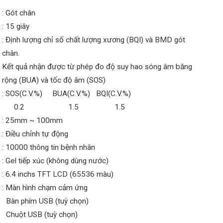
: Gót chân
: 15 giây
: Định lượng chỉ số chất lượng xương (BQI) và BMD gót
chân.
Kết quả nhận được từ phép đo độ suy hao sóng âm băng
rộng (BUA) và tốc độ âm (SOS)
: SOS(C.V.%) BUA(C.V.%) BQI(C.V.%)
0.2 1.5 1.5
: 25mm ~ 100mm
: Điều chỉnh tự động
: 10000 thông tin bệnh nhân
: Gel tiếp xúc (không dùng nước)
: 6.4 inchs TFT LCD (65536 màu)
: Màn hình chạm cảm ứng
Bàn phím USB (tuỳ chọn)
Chuột USB (tuỳ chọn)