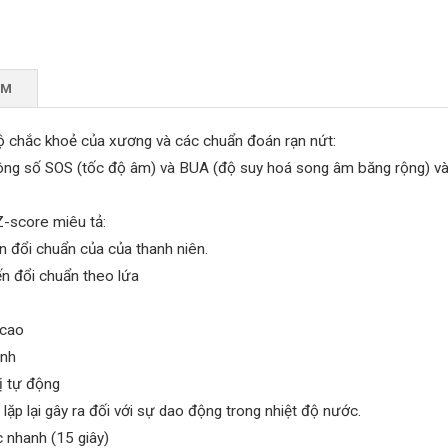
ẨM
độ chắc khoẻ của xương và các chuẩn đoán rạn nứt:
ng số SOS (tốc độ âm) và BUA (độ suy hoá song âm băng rộng) và ứ
Z-score miêu tả:
ến đổi chuẩn của của thanh niên.
ến đổi chuẩn theo lứa
cao
nh
 tự động
p lại gây ra đối với sự dao động trong nhiệt độ nước.
nhanh (15 giây)